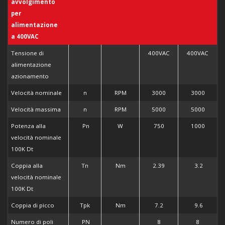
avvolgimento
per
alimentazione
a
400VAC
Tensione di
400VAC
400VAC
alimentazione
azionamento
Velocità nominale
n
RPM
3000
3000
Velocità massima
n
RPM
5000
5000
Potenza alla
Pn
W
750
1000
velocità nominale
100K Dt
Coppia alla
Tn
Nm
2.39
3.2
velocità nominale
100K Dt
Coppia di picco
Tpk
Nm
7.2
9.6
Numero di poli
PN
8
8