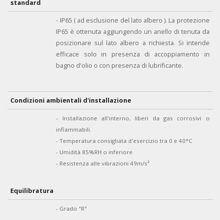
standard
- IP65 ( ad esclusione del lato albero ). La protezione
IP65 è ottenuta aggiungendo un anello di tenuta da
posizionare sul lato albero a richiesta. Si intende
efficace solo in presenza di accoppiamento in
bagno d'olio o con presenza di lubrificante.
Condizioni ambientali d'installazione
- Installazione all'interno, liberi da gas corrosivi o
infiammabili.
- Temperatura consigliata d'esercizio tra 0 e 40°C
- Umidità 85%RH o inferiore
- Resistenza alle vibrazioni 49m/s²
Equilibratura
- Grado "R"