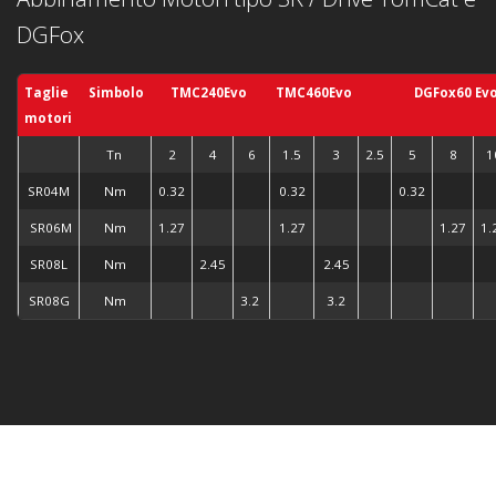
DGFox
Taglie
Simbolo
TMC240Evo
TMC460Evo
DGFox60 Ev
motori
Tn
2
4
6
1.5
3
2.5
5
8
1
SR04M
Nm
0.32
0.32
0.32
SR06M
Nm
1.27
1.27
1.27
1.
SR08L
Nm
2.45
2.45
SR08G
Nm
3.2
3.2