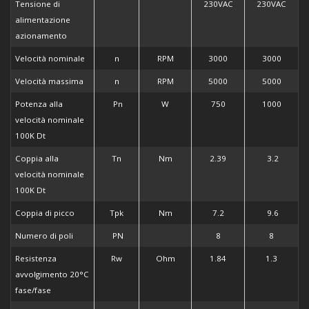
Tensione di
230VAC
230VAC
alimentazione
azionamento
Velocità nominale
n
RPM
3000
3000
Velocità massima
n
RPM
5000
5000
Potenza alla
Pn
W
750
1000
velocità nominale
100K Dt
Coppia alla
Tn
Nm
2.39
3.2
velocità nominale
100K Dt
Coppia di picco
Tpk
Nm
7.2
9.6
Numero di poli
PN
8
8
Resistenza
Rw
Ohm
1.84
1.3
avvolgimento 20°C
fase/fase