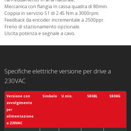
Meccanica con flangia in cassa quadra di 80mm.
Coppia in servizio S1 di 2.45 Nm a 3000rpm.
Feedback da encoder incrementale a 2500ppr.
Freno di stazionamento opzionale.
Uscita potenza e segnale a cavo.
Specifiche elettriche versione per drive a
230VAC
Versione con
Simbolo
U.mis.
SR08L
SR08G
avvolgimento
per
alimentazione
a
230VAC