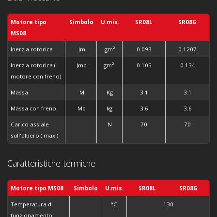
Motore tipo
Simbolo
U.mis.
SR08L
SR08G
MS08
Inerzia rotorica
Jm
gm
²
0.093
0.1207
Inerzia rotorica (
Jmb
gm
²
0.105
0.134
motore con freno)
Massa
M
Kg
3.1
3.1
Massa con freno
Mb
kg
3.6
3.6
Carico assiale
N
70
70
sull'albero ( max )
Caratteristiche termiche
Motore tipo MS08
Simbolo
U.mis.
SR08L
SR08G
Temperatura di
°C
130
funzionamento