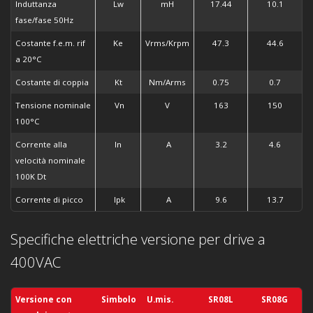
Induttanza
Lw
mH
17.44
10.1
fase/fase 50Hz
Costante f.e.m. rif
Ke
Vrms/Krpm
47.3
44.6
a 20°C
Costante di coppia
Kt
Nm/Arms
0.75
0.7
Tensione nominale
Vn
V
163
150
100°C
Corrente alla
In
A
3.2
4.6
velocità nominale
100K Dt
Corrente di picco
Ipk
A
9.6
13.7
Specifiche elettriche versione per drive a
400VAC
Versione con
Simbolo
U.mis.
SR08L
SR08G