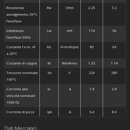
Resistenza
Rw
Ohm
2.25
3.2
avvolgimento 20°C
fase/fase
Induttanza
Lw
mH
114
56
fase/fase 50Hz
Costante f.e.m. rif
Ke
Vrms/Krpm
80
69
a 20°C
Costante di coppia
Kt
Nm/Arms
1.32
1.14
Tensione nominale
Vn
V
220
280
100°C
Corrente alla
In
A
1.8
2.8
velocità nominale
100K Dt
Corrente di picco
Ipk
A
5,4
8.4
Dati Meccanici