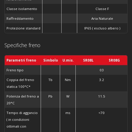
Classe isolamento
Classe F
Raffreddamento
Aria Naturale
Protezione standard
IP65 ( escluso albero )
Specifiche freno
Parametri freno
Simbolo
U.mis.
SR08L
SR08G
Freno tipo
03
Coppia del freno
Tb
Nm
3.2
statica 100°C*
Potenza del freno a
Pb
W
11.5
20°C
Tempo di aggancio
ms
<70
( in condizioni
ottimali con