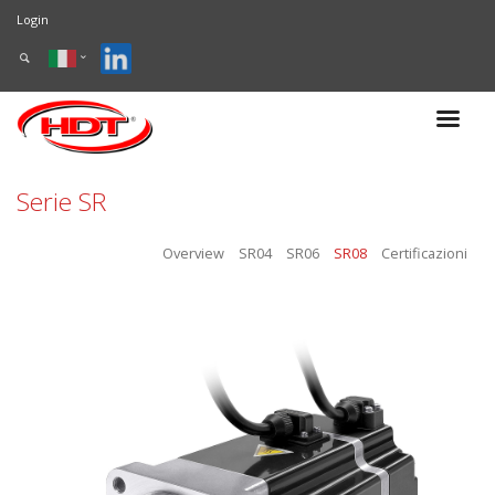
Login
Serie SR
Overview
SR04
SR06
SR08
Certificazioni