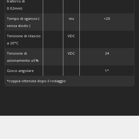
traferro di
0.02mm)
Tempo di sgancio (
ms
<20
senza diodo )
Tensione di rilascio
VDC
a 20°C
Tensione di
VDC
24
azionamento ±5%
Gioco angolare
1°
*coppia ottenuta dopo il rodaggio