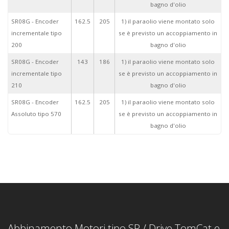
bagno d'olio
SR08G - Encoder
162.5
205
1) il paraolio viene montato solo
incrementale tipo
se è previsto un accoppiamento in
200
bagno d'olio
SR08G - Encoder
143
186
1) il paraolio viene montato solo
incrementale tipo
se è previsto un accoppiamento in
210
bagno d'olio
SR08G - Encoder
162.5
205
1) il paraolio viene montato solo
Assoluto tipo 570
se è previsto un accoppiamento in
bagno d'olio
Abbinamento Motori tipo SR / Drive TomCat e