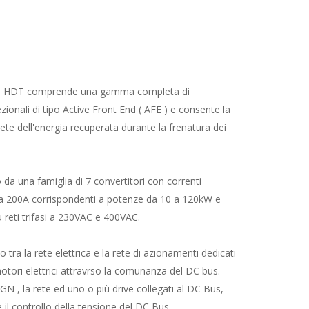
i HDT comprende una gamma completa di
ezionali di tipo Active Front End ( AFE ) e consente la
ete dell'energia recuperata durante la frenatura dei
a una famiglia di 7 convertitori con correnti
a 200A corrispondenti a potenze da 10 a 120kW e
 reti trifasi a 230VAC e 400VAC.
 tra la rete elettrica e la rete di azionamenti dedicati
motori elettrici attravrso la comunanza del DC bus.
N , la rete ed uno o più drive collegati al DC Bus,
il controllo della tensione del DC Bus.