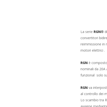
La serie
RGN®
d
convertitori bidir
reimmissione in r
motori elettrici .
RGN
è composto d
nominali da 20A 
funzional solo su
RGN
va interposto
al controllo dei 
Lo scambio tra RG
avviene mediante 