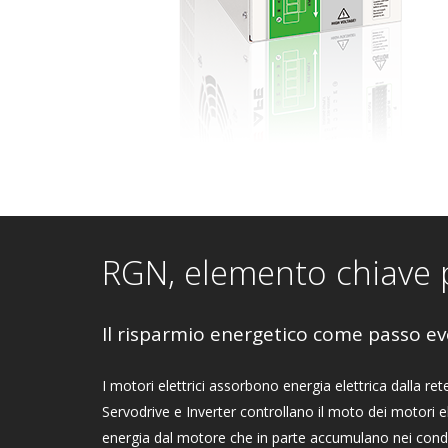
RGN, elemento chiave pe
Il risparmio energetico come passo ev
I motori elettrici assorbono energia elettrica dalla re
Servodrive e Inverter controllano il moto dei motori ele
energia dal motore che in parte accumulano nei conden