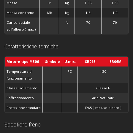
Massa
M
Kg
1.05
1.39
Massa con freno
Mb
kg
1.6
1.9
Carico assiale
N
70
70
sull'albero ( max )
Caratteristiche termiche
Motore tipo MS06
Simbolo
U.mis.
SR06S
SR06M
Temperatura di
°C
130
funzionamento
Classe isolamento
Classe F
Raffreddamento
Aria Naturale
Protezione standard
IP65 ( escluso albero )
Specifiche freno