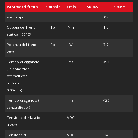
Parametri freno
Simbolo
U.mis.
SR06S
SR06M
Freno tipo
02
Coppia del freno
Tb
Nm
1.3
statica 100°C*
Potenza del freno a
Pb
W
7.2
20°C
Tempo di aggancio
ms
<50
( in condizioni
ottimali con
traferro di
0.02mm)
Tempo di sgancio (
ms
<20
senza diodo )
Tensione di rilascio
VDC
a 20°C
Tensione di
VDC
24