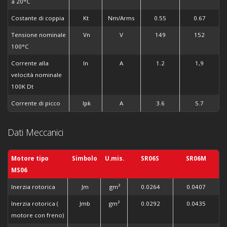
a 20°C
Costante di coppia
Kt
Nm/Arms
0.55
0.67
Tensione nominale
Vn
V
149
152
100°C
Corrente alla
In
A
1.2
1,9
velocità nominale
100K Dt
Corrente di picco
Ipk
A
3.6
5.7
Dati Meccanici
Motore tipo
Simbolo
U.mis.
SR06S
SR06M
MS06
Inerzia rotorica
Jm
gm
²
0.0264
0.0407
Inerzia rotorica (
Jmb
gm
²
0.0292
0.0435
motore con freno)