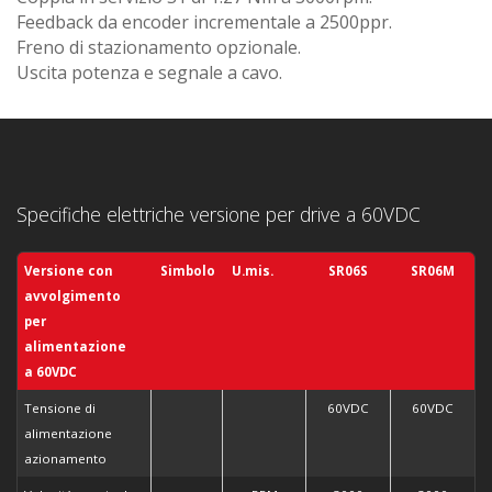
Feedback da encoder incrementale a 2500ppr.
Freno di stazionamento opzionale.
Uscita potenza e segnale a cavo.
Specifiche elettriche versione per drive a
60VDC
Versione con
Simbolo
U.mis.
SR06S
SR06M
avvolgimento
per
alimentazione
a
60VDC
Tensione di
60VDC
60VDC
alimentazione
azionamento