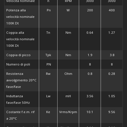
Velocità nominale
n
RPM
3000
3000
Potenza alla
Pn
W
200
400
velocità nominale
100K Dt
Coppia alla
Tn
Nm
0.64
1.27
velocità nominale
100K Dt
Coppia di picco
Tpk
Nm
1.9
3.8
Numero di poli
PN
8
8
Resistenza
Rw
Ohm
0.8
0.28
avvolgimento 20°C
fase/fase
Induttanza
Lw
mH
3.56
1.05
fase/fase 50Hz
Costante f.e.m. rif
Ke
Vrms/Krpm
10.1
9.56
a 20°C