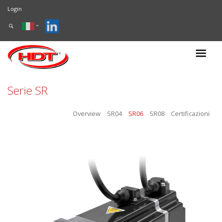
Login
Serie SR
Overview
SR04
SR06
SR08
Certificazioni