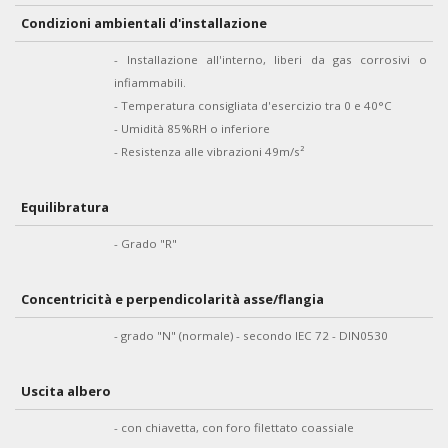
Condizioni ambientali d'installazione
- Installazione all'interno, liberi da gas corrosivi o
infiammabili.
- Temperatura consigliata d'esercizio tra 0 e 40°C
- Umidità 85%RH o inferiore
- Resistenza alle vibrazioni 49m/s²
Equilibratura
- Grado "R"
Concentricità e perpendicolarità asse/flangia
- grado "N" (normale) - secondo IEC 72 - DIN0530
Uscita albero
- con chiavetta, con foro filettato coassiale