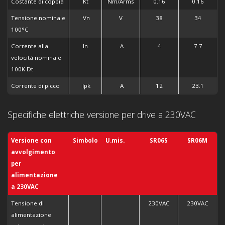
Costante di coppia
Kt
Nm/Arms
0.16
0.16
Tensione nominale
Vn
V
38
34
100°C
Corrente alla
In
A
4
7.7
velocità nominale
100K Dt
Corrente di picco
Ipk
A
12
23.1
Specifiche elettriche versione per drive a
230VAC
Versione con
Simbolo
U.mis.
SR06S
SR06M
avvolgimento
per
alimentazione
a
230VAC
Tensione di
230VAC
230VAC
alimentazione