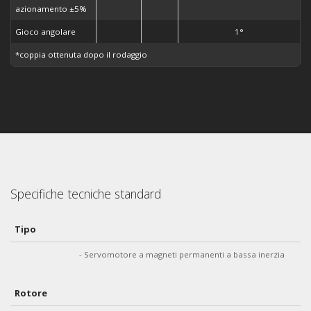
azionamento ±5%
Gioco angolare
1°
*coppia ottenuta dopo il rodaggio
Specifiche tecniche standard
Tipo
- Servomotore a magneti permanenti a bassa inerzia
Rotore