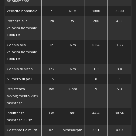
azionamento
Velocità nominale
n
RPM
3000
3000
Potenza alla
Pn
W
200
400
velocità nominale
100K Dt
Coppia alla
Tn
Nm
0.64
1.27
velocità nominale
100K Dt
Coppia di picco
Tpk
Nm
1.9
3.8
Numero di poli
PN
8
8
Resistenza
Rw
Ohm
9
5.3
avvolgimento 20°C
fase/fase
Induttanza
Lw
mH
44.4
30.56
fase/fase 50Hz
Costante f.e.m. rif
Ke
Vrms/Krpm
36.1
43.3