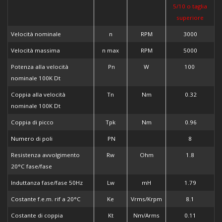
5/10 o taglia
superiore
Velocità nominale
n
RPM
3000
Velocità massima
n max
RPM
5000
Potenza alla velocità
Pn
W
100
nominale 100K Dt
Coppia alla velocità
Tn
Nm
0.32
nominale 100K Dt
Coppia di picco
Tpk
Nm
0.96
Numero di poli
PN
8
Resistenza avvolgimento
Rw
Ohm
1.8
20°C fase/fase
Induttanza fase/fase 50Hz
Lw
mH
1.79
Costante f.e.m. rif a 20°C
Ke
Vrms/Krpm
8.1
Costante di coppia
Kt
Nm/Arms
0.11