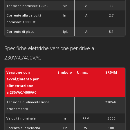
Tensione nominale 100°C
Vn
V
29
Corrente alla velocità
In
A
2.7
nominale 100K Dt
Corrente di picco
Ipk
A
8.1
Specifiche elettriche versione per drive a
230VAC/400VAC
Versione con
Simbolo
U.mis.
SR04M
avvolgimento per
alimentazione
a
230VAC/400VAC
Tensione di alimentazione
230VAC
azionamento
Velocità nominale
n
RPM
3000
Potenza alla velocità
Pn
W
100