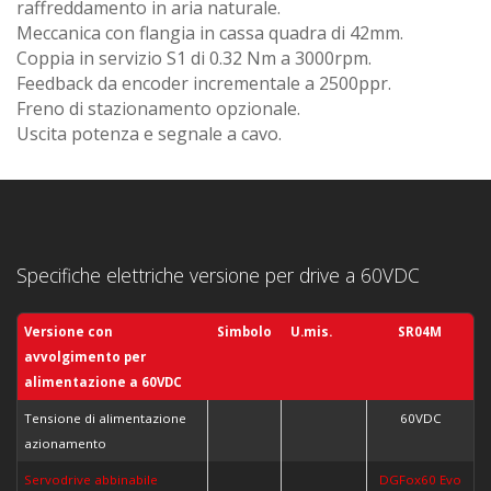
raffreddamento in aria naturale.
Meccanica con flangia in cassa quadra di 42mm.
Coppia in servizio S1 di 0.32 Nm a 3000rpm.
Feedback da encoder incrementale a 2500ppr.
Freno di stazionamento opzionale.
Uscita potenza e segnale a cavo.
Specifiche elettriche versione per drive a 60VDC
Versione con
Simbolo
U.mis.
SR04M
avvolgimento per
alimentazione a
60VDC
Tensione di alimentazione
60VDC
azionamento
Servodrive abbinabile
DGFox60 Evo