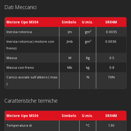
Dati Meccanici
Motore tipo MS04
Simbolo
U.mis.
SR04M
Inerzia rotorica
Jm
gm
²
0.0035
Inerzia rotorica ( motore con
Jmb
gm
²
0.0036
freno)
Massa
M
Kg
0.5
Massa con freno
Mb
kg
0.8
Carico assiale sull'albero ( max
N
70N
)
Caratteristiche termiche
Motore tipo MS04
Simbolo
U.mis.
SR04M
Temperatura di
°C
130