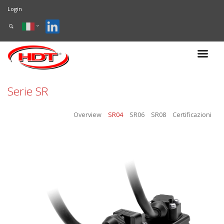
Login
Serie SR
Overview
SR04
SR06
SR08
Certificazioni