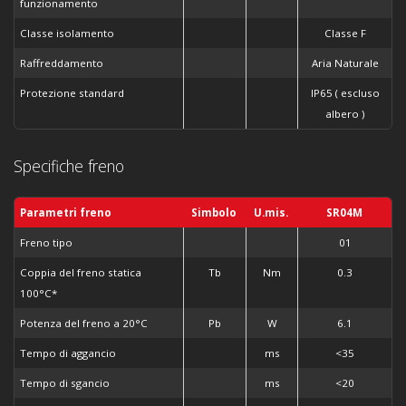
funzionamento
Classe isolamento
Classe F
Raffreddamento
Aria Naturale
Protezione standard
IP65 ( escluso
albero )
Specifiche freno
Parametri freno
Simbolo
U.mis.
SR04M
Freno tipo
01
Coppia del freno statica
Tb
Nm
0.3
100°C*
Potenza del freno a 20°C
Pb
W
6.1
Tempo di aggancio
ms
<35
Tempo di sgancio
ms
<20