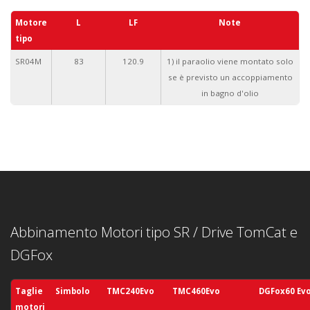
Motore
L
LF
Note
tipo
SR04M
83
120.9
1) il paraolio viene montato solo
se è previsto un accoppiamento
in bagno d'olio
Abbinamento Motori tipo SR / Drive TomCat e
DGFox
Taglie
Simbolo
TMC240Evo
TMC460Evo
DGFox60 Ev
motori