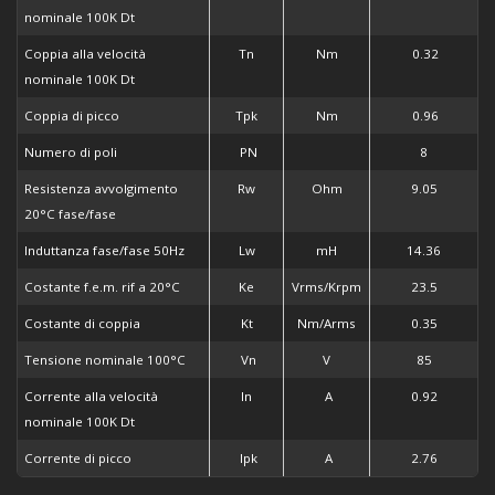
nominale 100K Dt
Coppia alla velocità
Tn
Nm
0.32
nominale 100K Dt
Coppia di picco
Tpk
Nm
0.96
Numero di poli
PN
8
Resistenza avvolgimento
Rw
Ohm
9.05
20°C fase/fase
Induttanza fase/fase 50Hz
Lw
mH
14.36
Costante f.e.m. rif a 20°C
Ke
Vrms/Krpm
23.5
Costante di coppia
Kt
Nm/Arms
0.35
Tensione nominale 100°C
Vn
V
85
Corrente alla velocità
In
A
0.92
nominale 100K Dt
Corrente di picco
Ipk
A
2.76