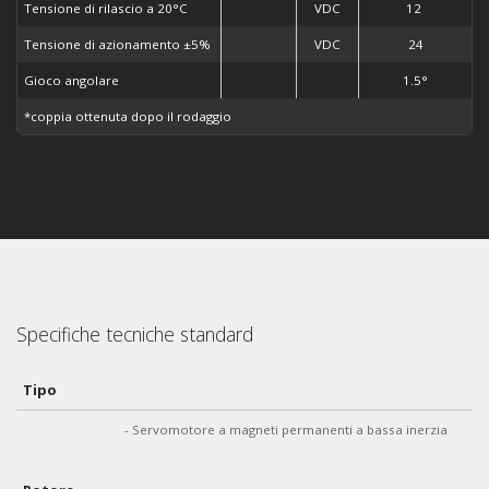
Tensione di rilascio a 20°C
VDC
12
Tensione di azionamento ±5%
VDC
24
Gioco angolare
1.5°
*coppia ottenuta dopo il rodaggio
Specifiche tecniche standard
Tipo
- Servomotore a magneti permanenti a bassa inerzia