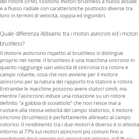
del rotore (IPM). Esistono motori brushless a flusso assiale
e a flusso radiale con caratteristiche piuttosto diverse tra
loro in termini di velocità, coppia ed ingombri.
Quale differenza Abbiamo tra i motori asincroni ed i motori
brushless?
Il motore asincrono rispetto al brushless si distingue
proprio nel nome. Il brushless è una macchina sincrono in
quanto raggiunge uan velocità di sincronia tra rotore e
campo rotante, cosa che non avviene per il motore
asincrono per la natura del rapporto tra statore e rotore.
Entrambe le macchine possono avere statori simili, ma
mentre l'asincrono induce una rotazione su un rotore
definito "a gabbia di scoiattolo" che non riesce mai a
ruotare alla stessa velocità del campo statorico, il motore
sincrono (brushless) è perfettamente allineato al campo
rotorico. Il rendimento tra i due motori è diverso è si attesta
intorno al 77% sui motori asincroni più comuni fino a
rendimenti decisamente più importanti intorno al 92% su